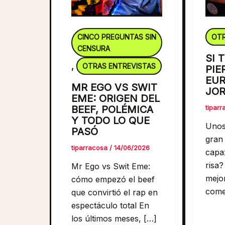
CINCO PREGUNTAS SIN
OTR
CENSURA
SI 
OTRAS ENTREVISTAS
,
PIE
EUR
MR EGO VS SWIT
JOR
EME: ORIGEN DEL
BEEF, POLÉMICA
tipar
Y TODO LO QUE
Unos 
PASÓ
gran 
tiparracosa
/
14/06/2026
capa
risa?
Mr Ego vs Swit Eme:
mejor
cómo empezó el beef
come
que convirtió el rap en
espectáculo total En
los últimos meses, […]