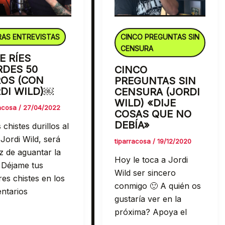
AS ENTREVISTAS
CINCO PREGUNTAS SIN
CENSURA
TE RÍES
RDES 50
CINCO
OS (CON
PREGUNTAS SIN
DI WILD)￼
CENSURA (JORDI
WILD) «DIJE
racosa
/
27/04/2022
COSAS QUE NO
DEBÍA»
chistes durillos al
Jordi Wild, será
tiparracosa
/
19/12/2020
z de aguantar la
Hoy le toca a Jordi
 Déjame tus
Wild ser sincero
es chistes en los
conmigo 🙂 A quién os
ntarios
gustaría ver en la
próxima? Apoya el