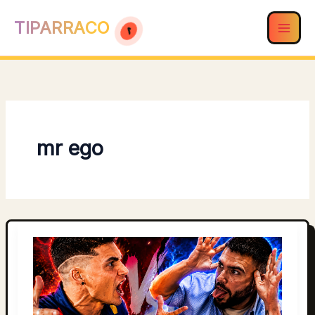
Ir
TIPARRACO
al
contenido
mr ego