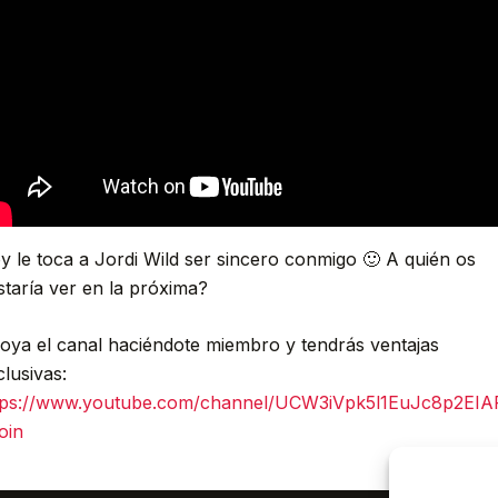
y le toca a Jordi Wild ser sincero conmigo 🙂 A quién os
staría ver en la próxima?
oya el canal haciéndote miembro y tendrás ventajas
clusivas:
tps://www.youtube.com/channel/UCW3iVpk5l1EuJc8p2EIA
oin