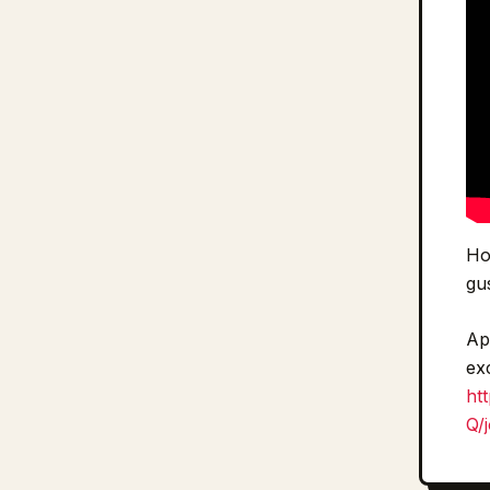
Ho
gu
Ap
ex
ht
Q/j