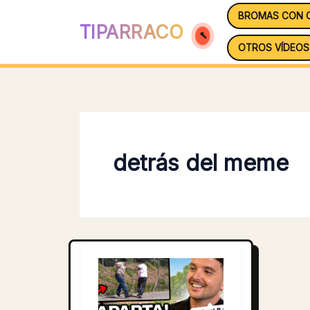
Ir
BROMAS CON 
al
TIPARRACO
contenido
OTROS VÍDEOS
detrás del meme