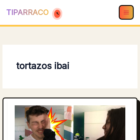
Ir
TIPARRACO
al
contenido
tortazos ibai