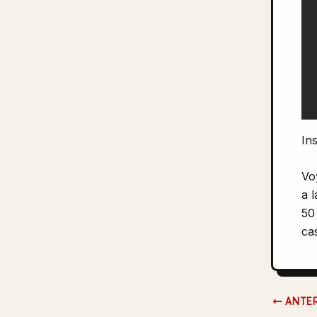
In
Vo
a 
50
ca
ANTER