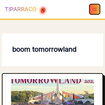
Ir
TIPARRACO
al
contenido
boom tomorrowland