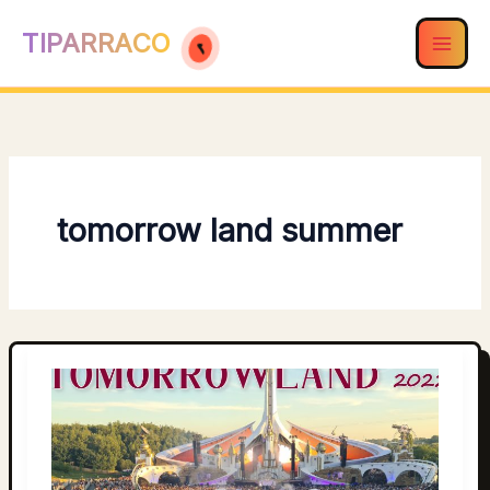
Ir
TIPARRACO
al
contenido
tomorrow land summer