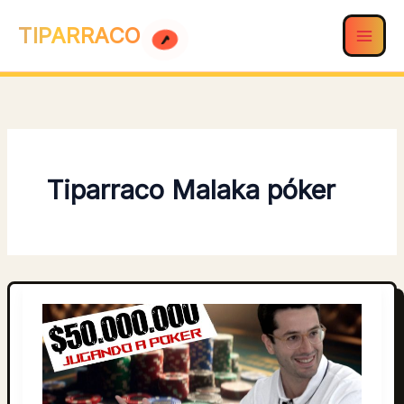
Ir
TIPARRACO
al
contenido
Tiparraco Malaka póker