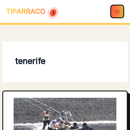
Ir
TIPARRACO
al
contenido
tenerife