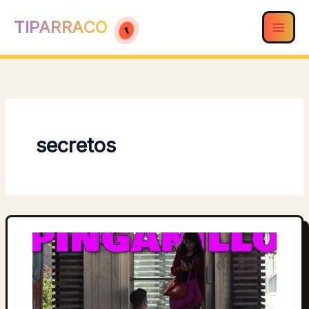
Ir
TIPARRACO
al
contenido
secretos