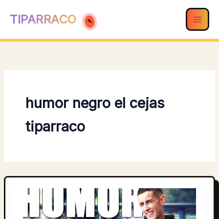
Ir
TIPARRACO
al
contenido
humor negro el cejas
tiparraco