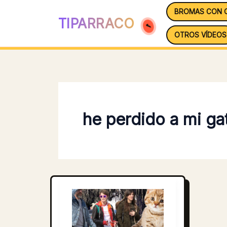
Ir
BROMAS CON 
al
TIPARRACO
contenido
OTROS VÍDEOS
he perdido a mi ga