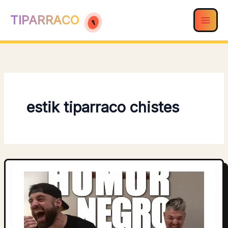
Ir
TIPARRACO
al
contenido
estik tiparraco chistes