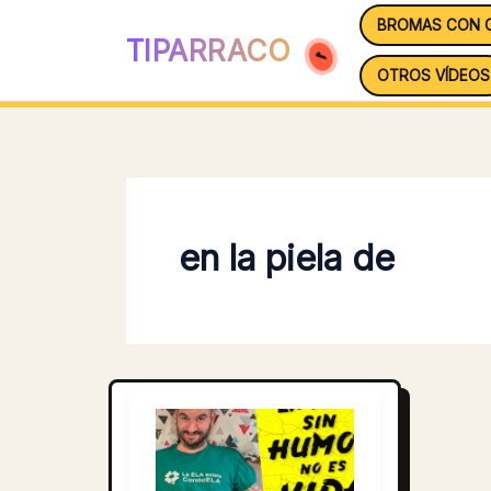
Ir
BROMAS CON 
al
TIPARRACO
contenido
OTROS VÍDEOS
en la piela de