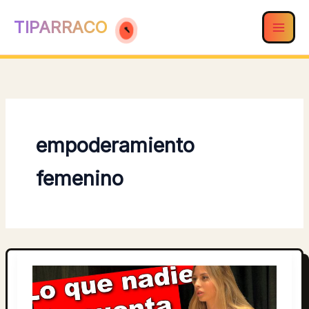
Ir
TIPARRACO
al
contenido
empoderamiento
femenino