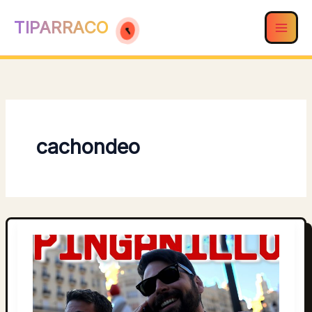
Ir
TIPARRACO
al
contenido
cachondeo