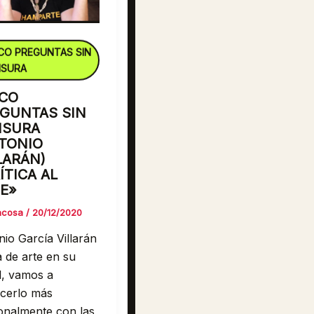
CO PREGUNTAS SIN
NSURA
CO
GUNTAS SIN
NSURA
TONIO
LARÁN)
ÍTICA AL
E»
racosa
/
20/12/2020
io García Villarán
 de arte en su
l, vamos a
cerlo más
onalmente con las