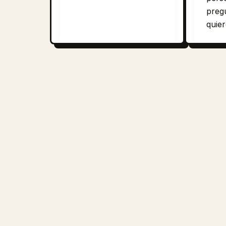
preg
quie