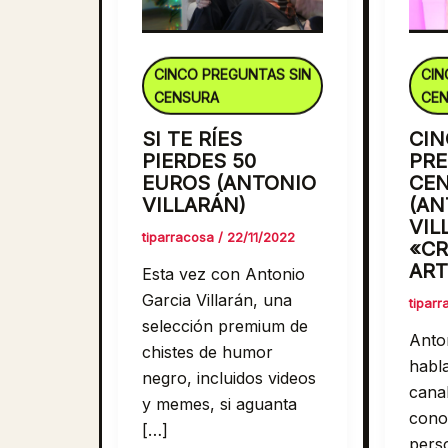
CINCO PREGUNTAS SIN
CIN
CENSURA
CE
SI TE RÍES
CIN
PIERDES 50
PRE
EUROS (ANTONIO
CE
VILLARÁN)
(AN
VIL
tiparracosa
/
22/11/2022
«CR
ART
Esta vez con Antonio
Garcia Villarán, una
tipar
selección premium de
Anton
chistes de humor
habla
negro, incluidos videos
cana
y memes, si aguanta
cono
[…]
pers