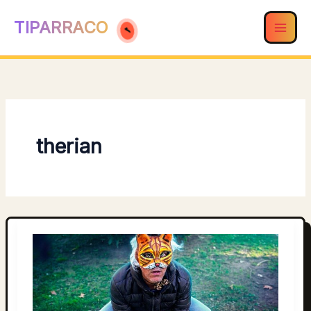
Ir
TIPARRACO
al
contenido
therian