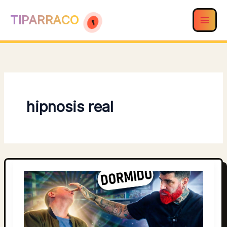
Ir
TIPARRACO
al
contenido
hipnosis real