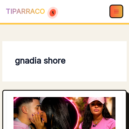
Ir
TIPARRACO
al
contenido
gnadia shore