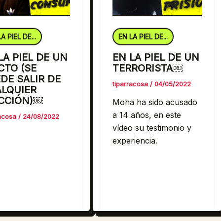
A PIEL DE...
EN LA PIEL DE...
LA PIEL DE UN
EN LA PIEL DE UN
CTO (SE
TERRORISTA￼
DE SALIR DE
tiparracosa
/
04/05/2022
LQUIER
CCIÓN)￼
Moha ha sido acusado
a 14 años, en este
racosa
/
24/08/2022
vídeo su testimonio y
experiencia.