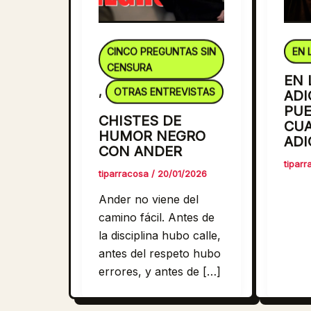
CINCO PREGUNTAS SIN
EN L
CENSURA
EN 
OTRAS ENTREVISTAS
,
ADI
PUE
CHISTES DE
CUA
HUMOR NEGRO
ADI
CON ANDER
tipar
tiparracosa
/
20/01/2026
Ander no viene del
camino fácil. Antes de
la disciplina hubo calle,
antes del respeto hubo
errores, y antes de […]