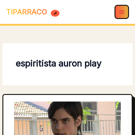
Ir
TIPARRACO
al
contenido
espiritista auron play