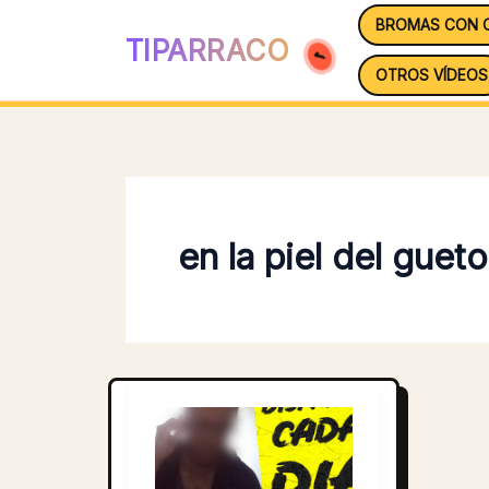
Ir
BROMAS CON 
al
TIPARRACO
contenido
OTROS VÍDEOS
en la piel del gueto