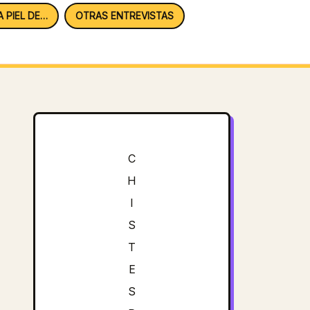
A PIEL DE…
OTRAS ENTREVISTAS
C
H
I
S
T
E
S