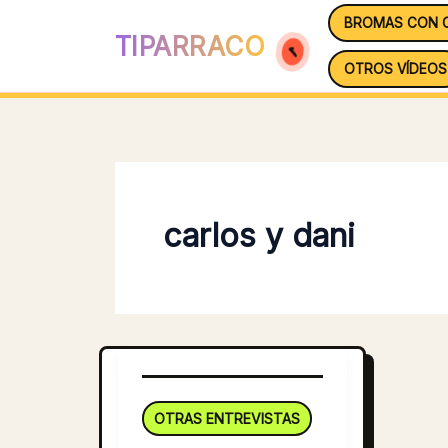
Ir
BROMAS CON 
al
TIPARRACO
contenido
OTROS VÍDEOS
carlos y dani
OTRAS ENTREVISTAS