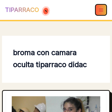
Ir
TIPARRACO
al
contenido
broma con camara
oculta tiparraco didac