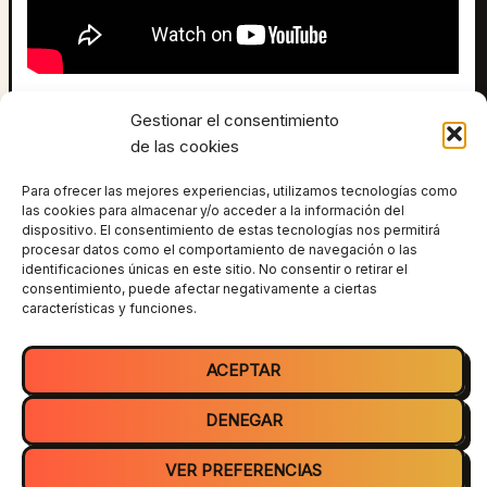
Like por la fruta, que es bien buena. También hay nuevo
Gestionar el consentimiento
vídeo para los miembros del canal, en la pestaña
de las cookies
comunidad lo tenéis 🙂 Apoya el canal haciéndote
miembro y tendrás ventajas exclusivas:
Para ofrecer las mejores experiencias, utilizamos tecnologías como
https://www.youtube.com/channel/UCW3iVpk5l1EuJc8p2
las cookies para almacenar y/o acceder a la información del
dispositivo. El consentimiento de estas tecnologías nos permitirá
EIAFRQ/join Suscríbete para no perderte el próximo
procesar datos como el comportamiento de navegación o las
vídeo: https://www.youtube.com/user/tiparracosa?
identificaciones únicas en este sitio. No consentir o retirar el
sub_confirmation
consentimiento, puede afectar negativamente a ciertas
características y funciones.
ANTERIOR
SIGUIENTE
ACEPTAR
DENEGAR
VER PREFERENCIAS
Todos los derechos © 2026 Tiparraco | Funciona gracias a
Tema