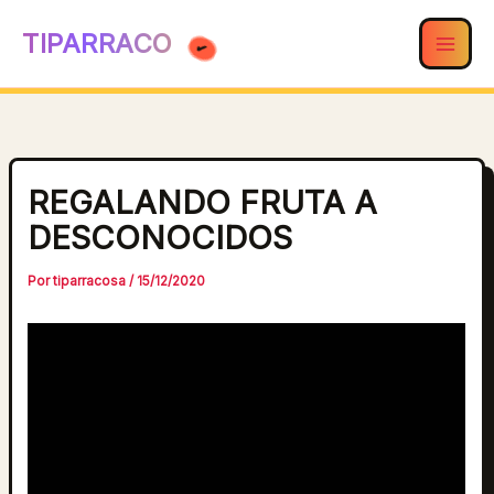
Ir
TIPARRACO
al
contenido
REGALANDO FRUTA A
DESCONOCIDOS
Por
tiparracosa
/
15/12/2020