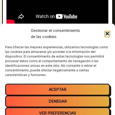
Gestionar el consentimiento
Un día se me ocurrió llenar una barca hinchable con remos
de las cookies
de fardos, meterla en una playa para ver la reaccion de la
gente, esto es lo que pasó, en este video podras ver un
Para ofrecer las mejores experiencias, utilizamos tecnologías como
makking off, mas escenas que en el video principal. He
las cookies para almacenar y/o acceder a la información del
dispositivo. El consentimiento de estas tecnologías nos permitirá
recibido un monton de comentarios diciendo que 3
procesar datos como el comportamiento de navegación o las
minutos es poco, asi que aqui teneis este video para que
identificaciones únicas en este sitio. No consentir o retirar el
os sacie con esta broma 🙂
consentimiento, puede afectar negativamente a ciertas
características y funciones.
ANTERIOR
SIGUIENTE
ACEPTAR
DENEGAR
VER PREFERENCIAS
Todos los derechos © 2026 Tiparraco | Funciona gracias a
Tema