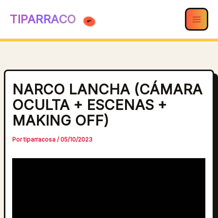
Ir
TIPARRACO
al
contenido
NARCO LANCHA (CÁMARA
OCULTA + ESCENAS +
MAKING OFF)
Por
tiparracosa
/
05/10/2023