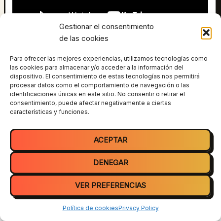
Gestionar el consentimiento
de las cookies
Todas las anécdotas que se cuentan en este vídeo son
mentira, todas… menos una.
Para ofrecer las mejores experiencias, utilizamos tecnologías como
las cookies para almacenar y/o acceder a la información del
dispositivo. El consentimiento de estas tecnologías nos permitirá
A ver si adivináis cual es la verdadera.
procesar datos como el comportamiento de navegación o las
identificaciones únicas en este sitio. No consentir o retirar el
consentimiento, puede afectar negativamente a ciertas
características y funciones.
ANTERIOR
SIGUIENTE
ACEPTAR
DENEGAR
VER PREFERENCIAS
Todos los derechos © 2026 Tiparraco | Funciona gracias a
Tema
Astra para WordPress
Política de cookies
Privacy Policy