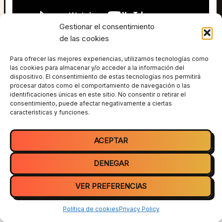
Gestionar el consentimiento
de las cookies
Estoy con Manavitox (aka el espiritista) hace 2 años y
medio destapamos a uno de los mayores trolls que han
Para ofrecer las mejores experiencias, utilizamos tecnologías como
las cookies para almacenar y/o acceder a la información del
existido en España. Si no conoces la historia de Manavitox
dispositivo. El consentimiento de estas tecnologías nos permitirá
te recomiendo que veas los 2 videos anteriores o no
procesar datos como el comportamiento de navegación o las
entenderás nada.
identificaciones únicas en este sitio. No consentir o retirar el
consentimiento, puede afectar negativamente a ciertas
características y funciones.
ANTERIOR
SIGUIENTE
ACEPTAR
DENEGAR
VER PREFERENCIAS
Todos los derechos © 2026 Tiparraco | Funciona gracias a
Tema
Astra para WordPress
Política de cookies
Privacy Policy