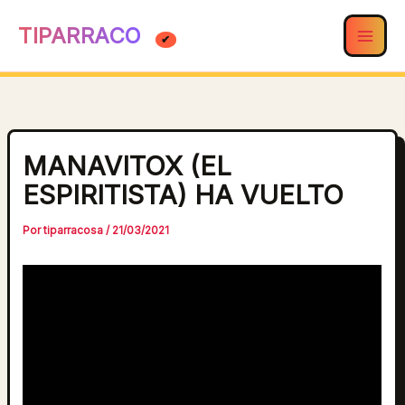
Ir
TIPARRACO
al
contenido
MANAVITOX (EL
ESPIRITISTA) HA VUELTO
Por
tiparracosa
/
21/03/2021