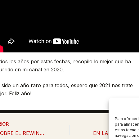
dos los años por estas fechas, recopilo lo mejor que ha
urrido en mi canal en 2020.
 sido un año raro para todos, espero que 2021 nos trate
or. Feliz año!
Para ofrecer
IOR
SIG
para almacena
estas tecnol
TODO SOBRE EL REWIND HISPANO 2020 con Alecmolon
navegación o 