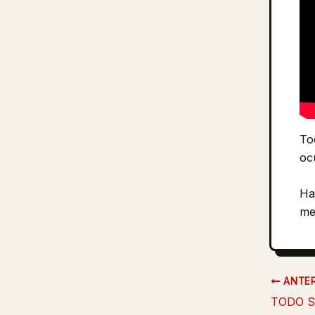
To
oc
Ha
mej
ANTER