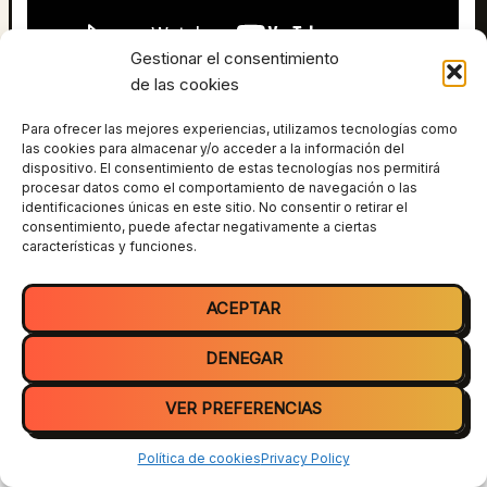
Gestionar el consentimiento
de las cookies
La experiencia de alguien que desde los 14 años a los 24
ha estado dentro del mundo hooligan.
Para ofrecer las mejores experiencias, utilizamos tecnologías como
las cookies para almacenar y/o acceder a la información del
dispositivo. El consentimiento de estas tecnologías nos permitirá
procesar datos como el comportamiento de navegación o las
ANTERIOR
SIGUIENTE
identificaciones únicas en este sitio. No consentir o retirar el
consentimiento, puede afectar negativamente a ciertas
características y funciones.
ACEPTAR
DENEGAR
VER PREFERENCIAS
Todos los derechos © 2026 Tiparraco | Funciona gracias a
Tema
Astra para WordPress
Política de cookies
Privacy Policy