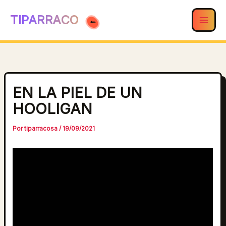
Ir
TIPARRACO
al
contenido
EN LA PIEL DE UN
HOOLIGAN
Por
tiparracosa
/
19/09/2021