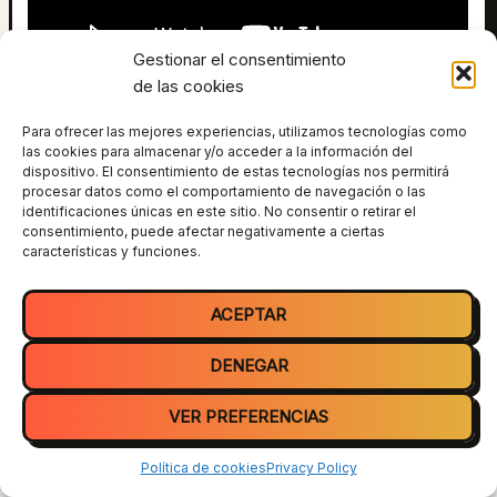
Gestionar el consentimiento
de las cookies
Ya hacía meses que no grababa una broma telefónica,
salió esto en directo, echa un ojete a mi twitch para más
Para ofrecer las mejores experiencias, utilizamos tecnologías como
las cookies para almacenar y/o acceder a la información del
🙂
https://www.twitch.tv/tiparraco
dispositivo. El consentimiento de estas tecnologías nos permitirá
procesar datos como el comportamiento de navegación o las
identificaciones únicas en este sitio. No consentir o retirar el
consentimiento, puede afectar negativamente a ciertas
ANTERIOR
SIGUIENTE
características y funciones.
ACEPTAR
DENEGAR
VER PREFERENCIAS
Todos los derechos © 2026 Tiparraco | Funciona gracias a
Tema
Astra para WordPress
Política de cookies
Privacy Policy