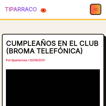
Ir
TIPARRACO
al
contenido
CUMPLEAÑOS EN EL CLUB
(BROMA TELEFÓNICA)
Por
tiparracosa
/
20/06/2021