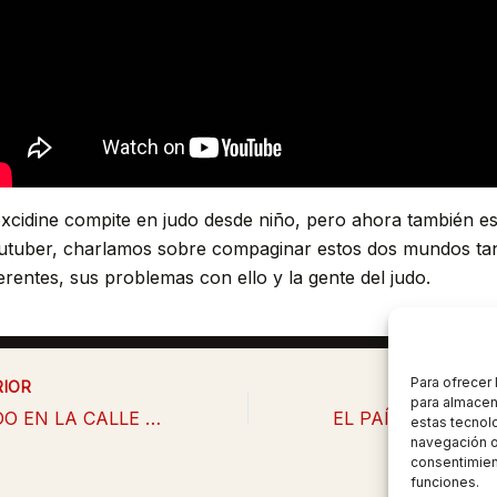
excidine compite en judo desde niño, pero ahora también e
utuber, charlamos sobre compaginar estos dos mundos ta
ferentes, sus problemas con ello y la gente del judo.
Para ofrecer
IOR
SIG
para almacena
VIVIENDO EN LA CALLE POLÉMICAS Y HATERS
estas tecnol
navegación o 
consentimient
funciones.