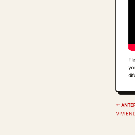
Fl
yo
di
ANTER