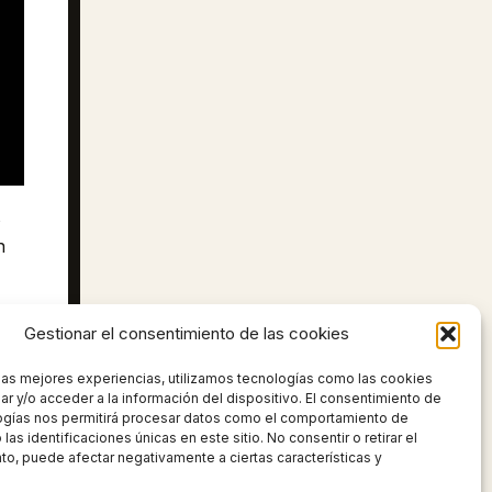
s
n
Gestionar el consentimiento de las cookies
 las mejores experiencias, utilizamos tecnologías como las cookies
UIENTE
r y/o acceder a la información del dispositivo. El consentimiento de
EL PAÍS MÁS BARATO QUE HE VISTO EN MI VIDA (Macedonia del Norte)
ogías nos permitirá procesar datos como el comportamiento de
las identificaciones únicas en este sitio. No consentir o retirar el
o, puede afectar negativamente a ciertas características y