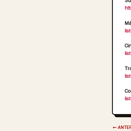
Su
ht
Má
li
Ci
li
Tr
li
Co
li
ANTER