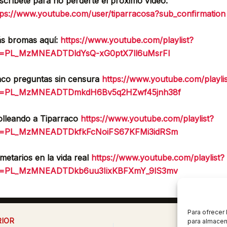
scríbete para no perderte el próximo vídeo:
tps://www.youtube.com/user/tiparracosa?sub_confirmation
s bromas aquí:
https://www.youtube.com/playlist?
st=PL_MzMNEADTDldYsQ-xG0ptX7ll6uMsrFI
nco preguntas sin censura
https://www.youtube.com/playli
st=PL_MzMNEADTDmkdH6Bv5q2HZwf45jnh38f
olleando a Tiparraco
https://www.youtube.com/playlist?
st=PL_MzMNEADTDkfkFcNoiFS67KFMi3idRSm
metarios en la vida real
https://www.youtube.com/playlist?
st=PL_MzMNEADTDkb6uu3IixKBFXmY_9lS3mv
Para ofrecer
IOR
SIG
para almacena