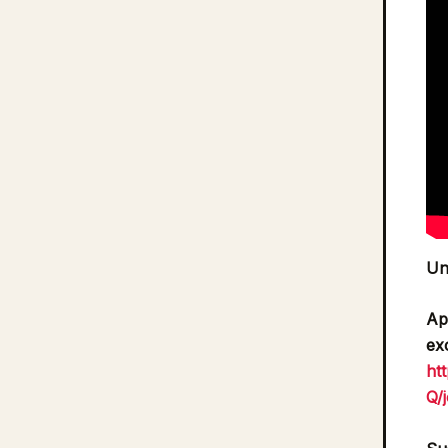
Un
Ap
ex
ht
Q/j