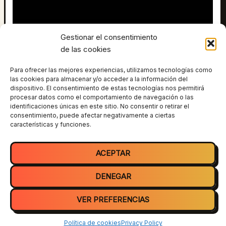
Gestionar el consentimiento
de las cookies
Juanniko tiene un canal relacionado con música trap,
Para ofrecer las mejores experiencias, utilizamos tecnologías como
las cookies para almacenar y/o acceder a la información del
entrevistas a gente del mundillo y a pie de calle. Nos
dispositivo. El consentimiento de estas tecnologías nos permitirá
cuenta más sobre ese mundo y da algunas reflexiones
procesar datos como el comportamiento de navegación o las
interesantes.
identificaciones únicas en este sitio. No consentir o retirar el
consentimiento, puede afectar negativamente a ciertas
características y funciones.
ANTERIOR
SIGUIENTE
ACEPTAR
DENEGAR
VER PREFERENCIAS
Todos los derechos © 2026 Tiparraco | Funciona gracias a
Tema
Astra para WordPress
Política de cookies
Privacy Policy