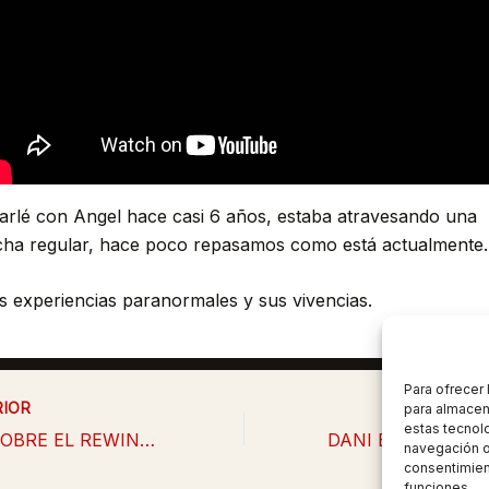
arlé con Angel hace casi 6 años, estaba atravesando una
cha regular, hace poco repasamos como está actualmente.
s experiencias paranormales y sus vivencias.
Para ofrecer
IOR
SIG
para almacena
estas tecnol
TODO SOBRE EL REWIND HISPANO 2023 (Alec Hernández) Secretos y polémicas
navegación o 
consentimient
funciones.