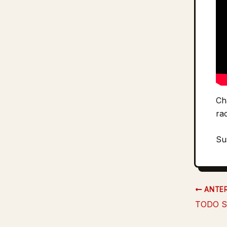
Ch
ra
Su
ANTER